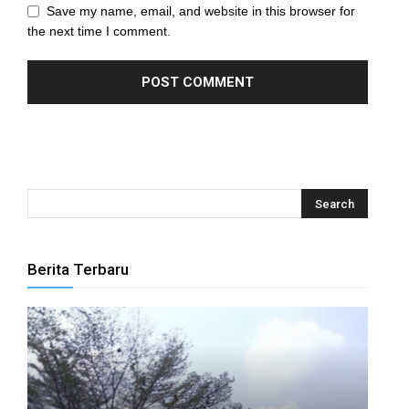
Save my name, email, and website in this browser for
the next time I comment.
anel
anel
anel
anel
anel
anel
anel
Berita Terbaru
anel
anel
anel