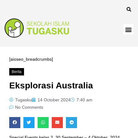
anel
[aioseo_breadcrumbs]
Berita
anel
Eksplorasi Australia
Tugasku
14 October 2024
7:40 am
No Comments
Special Events kelas 2, 30 September – 4 Oktober 2024