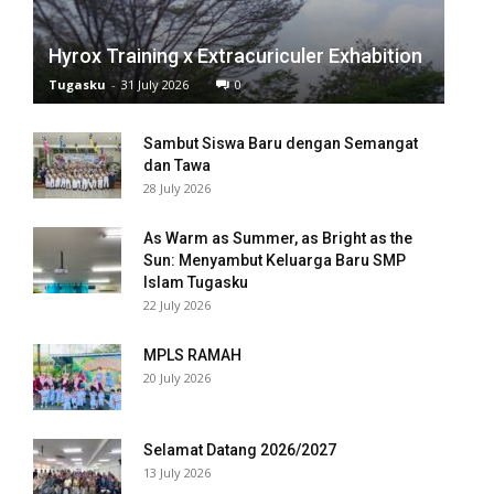
anel
Hyrox Training x Extracuriculer Exhabition
anel
Tugasku
-
31 July 2026
0
anel
Sambut Siswa Baru dengan Semangat
anel
dan Tawa
28 July 2026
anel
As Warm as Summer, as Bright as the
anel
Sun: Menyambut Keluarga Baru SMP
Islam Tugasku
anel
22 July 2026
anel
MPLS RAMAH
20 July 2026
anel
anel
Selamat Datang 2026/2027
13 July 2026
anel