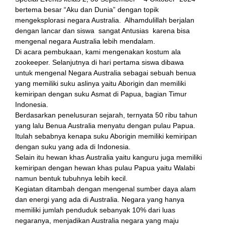
bertema besar “Aku dan Dunia” dengan topik
mengeksplorasi negara Australia. Alhamdulillah berjalan
dengan lancar dan siswa sangat Antusias karena bisa
nk
mengenal negara Australia lebih mendalam.
Di acara pembukaan, kami mengenakan kostum ala
zookeeper. Selanjutnya di hari pertama siswa dibawa
untuk mengenal Negara Australia sebagai sebuah benua
yang memiliki suku aslinya yaitu Aborigin dan memiliki
kemiripan dengan suku Asmat di Papua, bagian Timur
tın al
Indonesia.
Berdasarkan penelusuran sejarah, ternyata 50 ribu tahun
anel
yang lalu Benua Australia menyatu dengan pulau Papua.
Itulah sebabnya kenapa suku Aborigin memiliki kemiripan
anel
dengan suku yang ada di Indonesia.
Selain itu hewan khas Australia yaitu kanguru juga memiliki
cort
kemiripan dengan hewan khas pulau Papua yaitu Walabi
namun bentuk tubuhnya lebih kecil.
anel
Kegiatan ditambah dengan mengenal sumber daya alam
dan energi yang ada di Australia. Negara yang hanya
memiliki jumlah penduduk sebanyak 10% dari luas
negaranya, menjadikan Australia negara yang maju