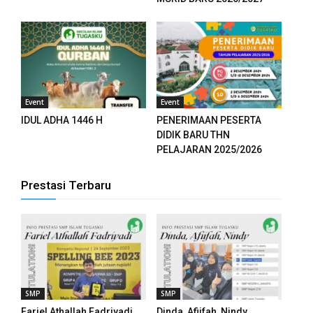
anel
anel
anel
Event
Event
anel
IDUL ADHA 1446 H
PENERIMAAN PESERTA
DIDIK BARU THN
anel
PELAJARAN 2025/2026
anel
Prestasi Terbaru
anel
anel
anel
SMP
SMP
Fariel Athallah Fadriyadi
Dinda, Afiifah, Nindy