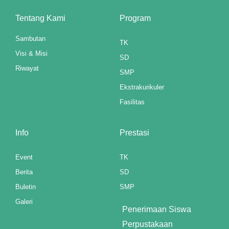
t"
Tentang Kami
Program
Sambutan
TK
Visi & Misi
SD
Riwayat
SMP
anel
Ekstrakurikuler
anel
Fasilitas
riş
Info
Prestasi
Event
TK
Berita
SD
Buletin
SMP
Galeri
Penerimaan Siswa
Perpustakaan