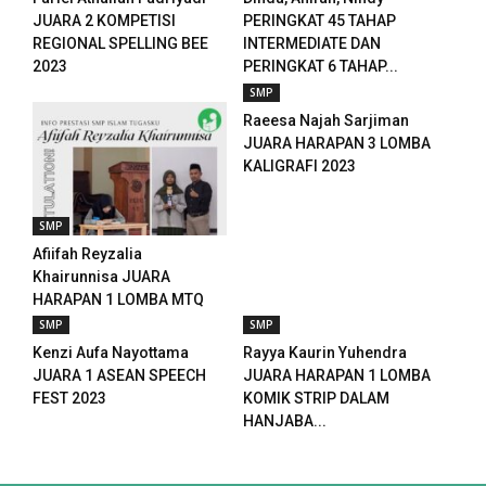
anel
JUARA 2 KOMPETISI
PERINGKAT 45 TAHAP
REGIONAL SPELLING BEE
INTERMEDIATE DAN
t
2023
PERINGKAT 6 TAHAP...
SMP
anel
Raeesa Najah Sarjiman
JUARA HARAPAN 3 LOMBA
anel
KALIGRAFI 2023
anel
SMP
anel
Afiifah Reyzalia
Khairunnisa JUARA
anel
HARAPAN 1 LOMBA MTQ
2023
SMP
SMP
anel
Kenzi Aufa Nayottama
Rayya Kaurin Yuhendra
JUARA 1 ASEAN SPEECH
JUARA HARAPAN 1 LOMBA
anel
FEST 2023
KOMIK STRIP DALAM
HANJABA...
anel
anel