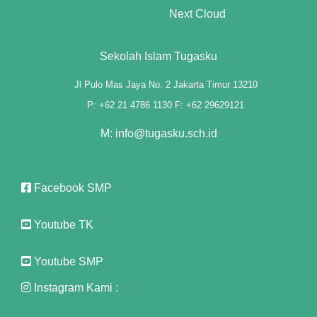
Next Cloud
g fiyat
Sekolah Islam Tugasku
Jl Pulo Mas Jaya No. 2 Jakarta Timur 13210
iş
P: +62 21 4786 1130 F: +62 29629121
riş
M: info@tugasku.sch.id
t
onusu
Facebook SMP
onusu
Youtube TK
onusu
Youtube SMP
onusu
Instagram Kami :