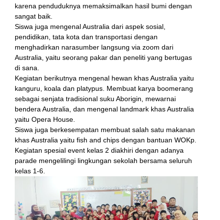
karena penduduknya memaksimalkan hasil bumi dengan
sangat baik.
anel
Siswa juga mengenal Australia dari aspek sosial,
pendidikan, tata kota dan transportasi dengan
tın al
menghadirkan narasumber langsung via zoom dari
Australia, yaitu seorang pakar dan peneliti yang bertugas
t
di sana.
Kegiatan berikutnya mengenal hewan khas Australia yaitu
anel
kanguru, koala dan platypus. Membuat karya boomerang
sebagai senjata tradisional suku Aborigin, mewarnai
bendera Australia, dan mengenal landmark khas Australia
yaitu Opera House.
anel
Siswa juga berkesempatan membuat salah satu makanan
khas Australia yaitu fish and chips dengan bantuan WOKp.
Kegiatan spesial event kelas 2 diakhiri dengan adanya
parade mengelilingi lingkungan sekolah bersama seluruh
anel
kelas 1-6.
anel