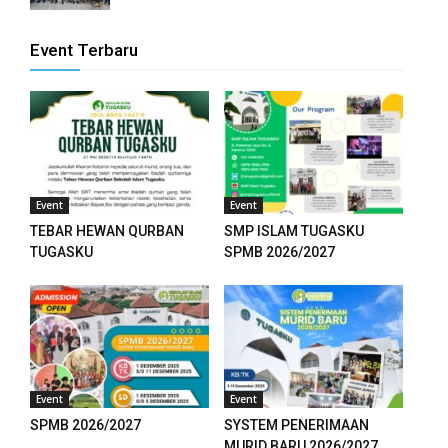
anel
Event Terbaru
anel
anel
anel
Event
Event
TEBAR HEWAN QURBAN
SMP ISLAM TUGASKU
ketleri
TUGASKU
SPMB 2026/2027
tın al
anel
tın al
Event
Event
anel
SPMB 2026/2027
SYSTEM PENERIMAAN
anel
MURID BARU 2026/2027