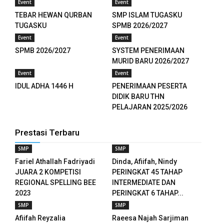
Event
Event
anel
TEBAR HEWAN QURBAN
SMP ISLAM TUGASKU
TUGASKU
SPMB 2026/2027
anel
Event
Event
anel
SPMB 2026/2027
SYSTEM PENERIMAAN
MURID BARU 2026/2027
anel
Event
Event
IDUL ADHA 1446 H
PENERIMAAN PESERTA
anel
DIDIK BARU THN
PELAJARAN 2025/2026
anel
anel
Prestasi Terbaru
SMP
SMP
anel
Fariel Athallah Fadriyadi
Dinda, Afiifah, Nindy
JUARA 2 KOMPETISI
PERINGKAT 45 TAHAP
anel
REGIONAL SPELLING BEE
INTERMEDIATE DAN
2023
PERINGKAT 6 TAHAP...
anel
SMP
SMP
anel
Afiifah Reyzalia
Raeesa Najah Sarjiman