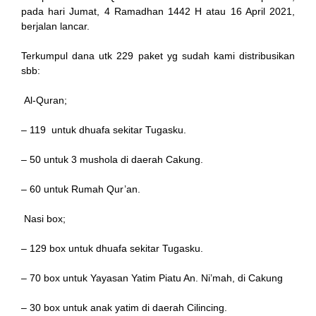
pada hari Jumat, 4 Ramadhan 1442 H atau 16 April 2021,
berjalan lancar.
nk
Terkumpul dana utk 229 paket yg sudah kami distribusikan
sbb:
Al-Quran;
– 119 untuk dhuafa sekitar Tugasku.
tın al
– 50 untuk 3 mushola di daerah Cakung.
anel
– 60 untuk Rumah Qur’an.
anel
Nasi box;
scort
– 129 box untuk dhuafa sekitar Tugasku.
anel
– 70 box untuk Yayasan Yatim Piatu An. Ni’mah, di Cakung
– 30 box untuk anak yatim di daerah Cilincing.