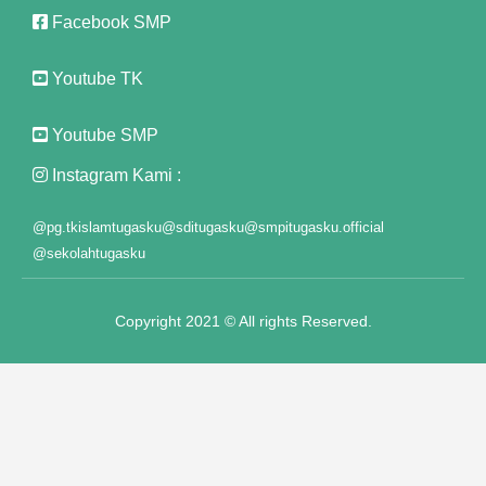
anel
Facebook SMP
t
Youtube TK
anel
Youtube SMP
anel
Instagram Kami :
anel
@pg.tkislamtugasku
@sditugasku
@smpitugasku.official
anel
@sekolahtugasku
anel
Copyright 2021 © All rights Reserved.
anel
anel
anel
anel