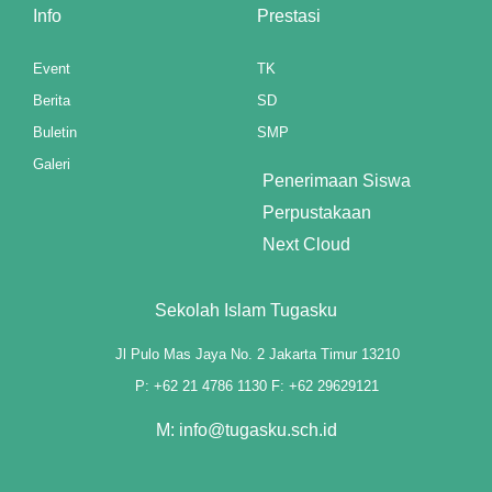
Info
Prestasi
anel
Event
TK
anel
Berita
SD
Buletin
SMP
anel
Galeri
Penerimaan Siswa
anel
Perpustakaan
anel
Next Cloud
anel
Sekolah Islam Tugasku
anel
Jl Pulo Mas Jaya No. 2 Jakarta Timur 13210
anel
P: +62 21 4786 1130 F: +62 29629121
anel
M: info@tugasku.sch.id