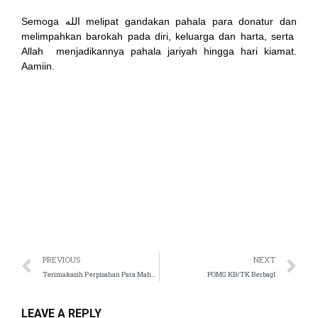
Semoga الله melipat gandakan pahala para donatur dan
anel
melimpahkan barokah pada diri, keluarga dan harta, serta
Allah menjadikannya pahala jariyah hingga hari kiamat.
tın al
Aamiin.
t
anel
anel
anel
PREVIOUS
NEXT
anel
Terimakasih Perpisahan Para Mahasiswi Magang atau PKM dari Universitas Negeri Jakarta
POMG KB/TK BerbagI
LEAVE A REPLY