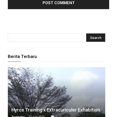
anel
anel
anel
anel
anel
Berita Terbaru
anel
anel
anel
anel
anel
Hyrox Training x Extracuriculer Exhabition
anel
Tugasku
-
31 July 2026
0