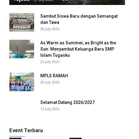
anel
Sambut Siswa Baru dengan Semangat
dan Tawa
anel
28 July 2026
anel
As Warm as Summer, as Bright as the
Sun: Menyambut Keluarga Baru SMP
anel
Islam Tugasku
22 July 2026
anel
MPLS RAMAH
anel
20 July 2026
anel
Selamat Datang 2026/2027
anel
13 July 2026
anel
anel
Event Terbaru