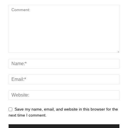
anel
anel
anel
anel
anel
anel
anel
anel
anel
Save my name, email, and website in this browser for the
anel
next time I comment.
anel