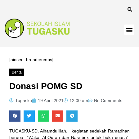
anel
[aioseo_breadcrumbs]
Berita
anel
Donasi POMG SD
Tugasku
19 April 2021
12:00 am
No Comments
TUGASKU-SD, Alhamdulillah, kegiatan sedekah Ramadhan
berupa “Wakaf Al-Quran dan Nasi box untuk buka puasa”,