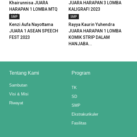
Khairunnisa JUARA
JUARA HARAPAN 3 LOMBA
anel
HARAPAN 1 LOMBA MTQ
KALIGRAFI 2023
2023
SMP
SMP
anel
Kenzi Aufa Nayottama
Rayya Kaurin Yuhendra
JUARA 1 ASEAN SPEECH
JUARA HARAPAN 1 LOMBA
anel
FEST 2023
KOMIK STRIP DALAM
HANJABA...
anel
ketleri
Tentang Kami
Program
tın al
Sambutan
TK
Visi & Misi
SD
anel
Riwayat
SMP
tın al
Ekstrakurikuler
anel
Fasilitas
anel