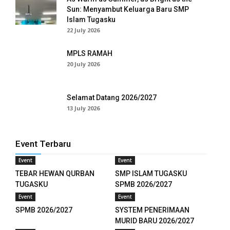
Sun: Menyambut Keluarga Baru SMP
Islam Tugasku
k panel
22 July 2026
k panel
MPLS RAMAH
k panel
20 July 2026
k panel
Selamat Datang 2026/2027
k panel
13 July 2026
k panel
Event Terbaru
k panel
Event
Event
k panel
TEBAR HEWAN QURBAN
SMP ISLAM TUGASKU
TUGASKU
SPMB 2026/2027
k panel
Event
Event
SPMB 2026/2027
SYSTEM PENERIMAAN
k panel
MURID BARU 2026/2027