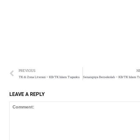
k panel
k satın al
east
k Panel
k
PREVIOUS
N
TK di Zona Literasi – KB/TK Islam Tugasku
k panel
oku
LEAVE A REPLY
k panel
k panel
ti