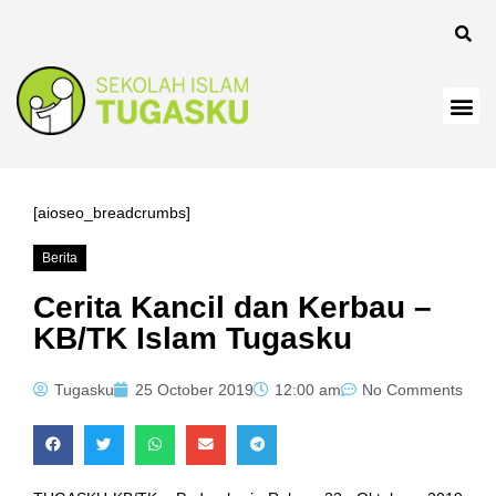
k
k
k
k panel
k
[aioseo_breadcrumbs]
k
Berita
k Panel
Cerita Kancil dan Kerbau –
KB/TK Islam Tugasku
k
k
Tugasku
25 October 2019
12:00 am
No Comments
k
k