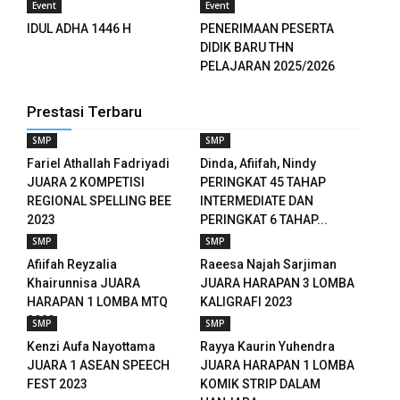
Event
Event
k panel
IDUL ADHA 1446 H
PENERIMAAN PESERTA
k panel
DIDIK BARU THN
PELAJARAN 2025/2026
k panel
Prestasi Terbaru
k panel
SMP
SMP
k panel
Fariel Athallah Fadriyadi
Dinda, Afiifah, Nindy
JUARA 2 KOMPETISI
PERINGKAT 45 TAHAP
k panel
REGIONAL SPELLING BEE
INTERMEDIATE DAN
2023
PERINGKAT 6 TAHAP...
k panel
SMP
SMP
Afiifah Reyzalia
Raeesa Najah Sarjiman
k panel
Khairunnisa JUARA
JUARA HARAPAN 3 LOMBA
HARAPAN 1 LOMBA MTQ
KALIGRAFI 2023
k panel
2023
SMP
SMP
Kenzi Aufa Nayottama
Rayya Kaurin Yuhendra
k panel
JUARA 1 ASEAN SPEECH
JUARA HARAPAN 1 LOMBA
FEST 2023
KOMIK STRIP DALAM
k panel