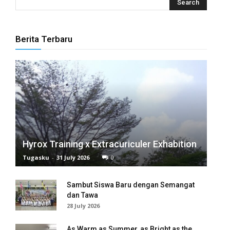
k panel
k panel
Berita Terbaru
k panel
k panel
k panel
k panel
k panel
Hyrox Training x Extracuriculer Exhabition
Tugasku
-
31 July 2026
0
k panel
Sambut Siswa Baru dengan Semangat
k panel
dan Tawa
28 July 2026
k panel
k panel
As Warm as Summer, as Bright as the