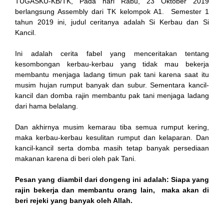
TUGASKU-KB/TK, Pada hari Rabu, 23 Oktober 2019
berlangsung Assembly dari TK kelompok A1. Semester 1
k
tahun 2019 ini, judul ceritanya adalah Si Kerbau dan Si
Kancil.
cklink
Ini adalah cerita fabel yang menceritakan tentang
k
kesombongan kerbau-kerbau yang tidak mau bekerja
membantu menjaga ladang timun pak tani karena saat itu
k
musim hujan rumput banyak dan subur. Sementara kancil-
kancil dan domba rajin membantu pak tani menjaga ladang
k satın al
dari hama belalang.
k Panel
Dan akhirnya musim kemarau tiba semua rumput kering,
maka kerbau-kerbau kesulitan rumput dan kelaparan. Dan
k Panel
kancil-kancil serta domba masih tetap banyak persediaan
makanan karena di beri oleh pak Tani.
a escort
Pesan yang diambil dari dongeng ini adalah: Siapa yang
k Panel
rajin bekerja dan membantu orang lain, maka akan di
beri rejeki yang banyak oleh Allah.
k
k