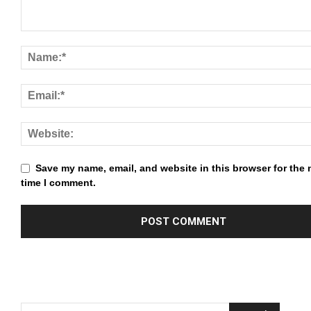
k panel
k panel
k panel
k panel
k panel
k panel
Save my name, email, and website in this browser for the 
k panel
time I comment.
k panel
k panel
k panel
k panel