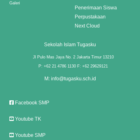
Galeri
Penerimaan Siswa
k panel
Perpustakaan
k panel
Next Cloud
k panel
Sekolah Islam Tugasku
k panel
Jl Pulo Mas Jaya No. 2 Jakarta Timur 13210
k panel
P: +62 21 4786 1130 F: +62 29629121
k panel
M: info@tugasku.sch.id
k panel
Facebook SMP
k panel
k panel
Youtube TK
Youtube SMP