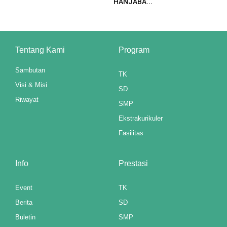
HANJABA...
k panel
k panel
Tentang Kami
Program
k panel
Sambutan
TK
k panel
Visi & Misi
SD
Oku
Riwayat
SMP
Ekstrakurikuler
k paketleri
Fasilitas
k satın al
k panel
Info
Prestasi
k satın al
Event
TK
Berita
SD
k panel
Buletin
SMP
k panel