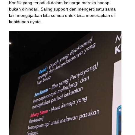
Konflik yang terjadi di dalam keluarga mereka hadapi
bukan dihindari. Saling support dan mengerti satu sama
lain mengajarkan kita semua untuk bisa menerapkan di
kehidupan nyata.
anel
tın al
t
anel
anel
anel