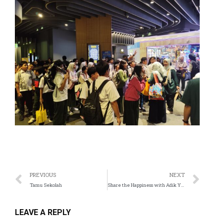
anel
anel
anel
anel
anel
anel
anel
anel
PREVIOUS
NEXT
anel
Tamu Sekolah
Share the Happiness with Adik Yatim
anel
LEAVE A REPLY
anel