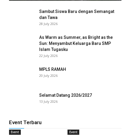
anel
Sambut Siswa Baru dengan Semangat
dan Tawa
anel
28 July 2026
anel
As Warm as Summer, as Bright as the
Sun: Menyambut Keluarga Baru SMP
anel
Islam Tugasku
22 July 2026
anel
MPLS RAMAH
anel
20 July 2026
Selamat Datang 2026/2027
ketleri
13 July 2026
anel
tın al
Event Terbaru
Event
Event
anel