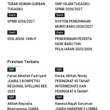
TEBAR HEWAN QURBAN
SMP ISLAM TUGASKU
TUGASKU
SPMB 2026/2027
tın al
Event
Event
anel
SPMB 2026/2027
SYSTEM PENERIMAAN
MURID BARU 2026/2027
anel
Event
Event
IDUL ADHA 1446 H
PENERIMAAN PESERTA
anel
DIDIK BARU THN
PELAJARAN 2025/2026
anel
anel
Prestasi Terbaru
SMP
SMP
anel
Fariel Athallah Fadriyadi
Dinda, Afiifah, Nindy
JUARA 2 KOMPETISI
PERINGKAT 45 TAHAP
anel
REGIONAL SPELLING BEE
INTERMEDIATE DAN
2023
PERINGKAT 6 TAHAP...
anel
SMP
SMP
anel
Afiifah Reyzalia
Raeesa Najah Sarjiman
Khairunnisa JUARA
JUARA HARAPAN 3 LOMBA