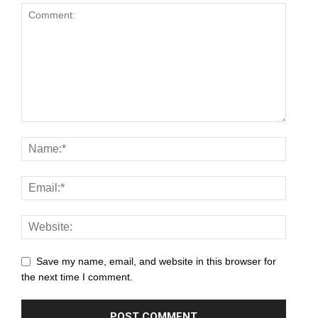
anel
anel
anel
anel
anel
anel
anel
anel
Save my name, email, and website in this browser for
anel
the next time I comment.
anel