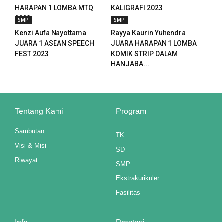
anel
HARAPAN 1 LOMBA MTQ
KALIGRAFI 2023
2023
SMP
SMP
anel
Kenzi Aufa Nayottama
Rayya Kaurin Yuhendra
JUARA 1 ASEAN SPEECH
JUARA HARAPAN 1 LOMBA
FEST 2023
KOMIK STRIP DALAM
HANJABA...
anel
t
anel
Tentang Kami
Program
anel
Sambutan
TK
Visi & Misi
SD
anel
Riwayat
SMP
anel
Ekstrakurikuler
anel
Fasilitas
anel