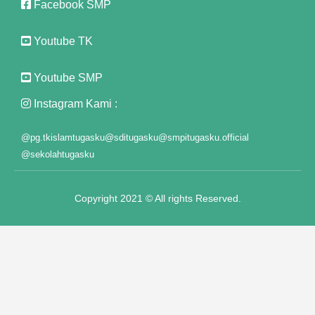
Facebook SMP
Youtube TK
Youtube SMP
Instagram Kami :
t
@pg.tkislamtugasku
@sditugasku
@smpitugasku.official
onusu
@sekolahtugasku
Copyright 2021 © All rights Reserved.
 fiyat
iş
iş