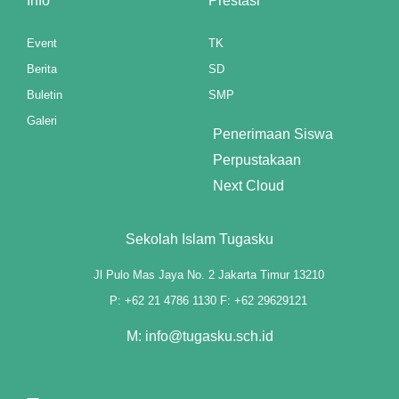
Info
Prestasi
anel
Event
TK
anel
Berita
SD
Buletin
SMP
anel
Galeri
t"
Penerimaan Siswa
Perpustakaan
Next Cloud
Sekolah Islam Tugasku
anel
Jl Pulo Mas Jaya No. 2 Jakarta Timur 13210
anel
P: +62 21 4786 1130 F: +62 29629121
riş
M: info@tugasku.sch.id