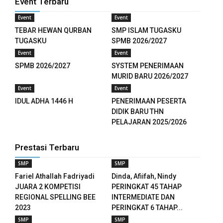
Event Terbaru
el
Event
Event
el
TEBAR HEWAN QURBAN
SMP ISLAM TUGASKU
TUGASKU
SPMB 2026/2027
el
Event
Event
SPMB 2026/2027
SYSTEM PENERIMAAN
el
MURID BARU 2026/2027
Event
Event
el
IDUL ADHA 1446 H
PENERIMAAN PESERTA
el
DIDIK BARU THN
PELAJARAN 2025/2026
el
Prestasi Terbaru
el
SMP
SMP
el
Fariel Athallah Fadriyadi
Dinda, Afiifah, Nindy
JUARA 2 KOMPETISI
PERINGKAT 45 TAHAP
el
REGIONAL SPELLING BEE
INTERMEDIATE DAN
2023
PERINGKAT 6 TAHAP...
el
SMP
SMP