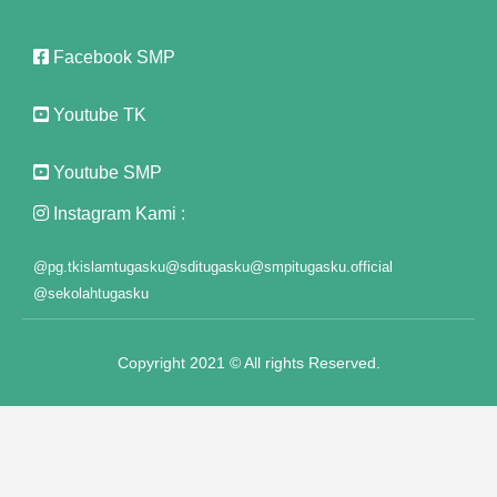
el
Facebook SMP
el
Youtube TK
el
Youtube SMP
el
Instagram Kami :
el
@pg.tkislamtugasku
@sditugasku
@smpitugasku.official
el
@sekolahtugasku
el
Copyright 2021 © All rights Reserved.
el
el
el