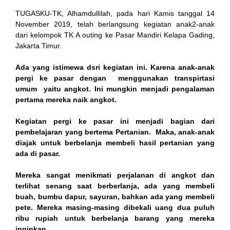
TUGASKU-TK, Alhamdullilah, pada hari Kamis tanggal 14
November 2019, telah berlangsung kegiatan anak2-anak
dari kelompok TK A outing ke Pasar Mandiri Kelapa Gading,
Jakarta Timur.
Ada yang istimewa dsri kegiatan ini. Karena anak-anak
pergi ke pasar dengan menggunakan transpirtasi
umum yaitu angkot. Ini mungkin menjadi pengalaman
n al
pertama mereka naik angkot.
el
Kegiatan pergi ke pasar ini menjadi bagian dari
pembelajaran yang bertema Pertanian. Maka, anak-anak
el
diajak untuk berbelanja membeli hasil pertanian yang
ada di pasar.
ort
Mereka sangat menikmati perjalanan di angkot dan
el
terlihat senang saat berberlanja, ada yang membeli
buah, bumbu dapur, sayuran, bahkan ada yang membeli
pete. Mereka masing-masing dibekali uang dua puluh
ribu rupiah untuk berbelanja barang yang mereka
inginkan.