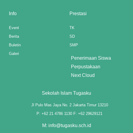
el
Info
Prestasi
el
Event
TK
el
Berita
SD
Buletin
SMP
el
Galeri
Penerimaan Siswa
el
Perpustakaan
el
Next Cloud
el
Sekolah Islam Tugasku
el
Jl Pulo Mas Jaya No. 2 Jakarta Timur 13210
el
P: +62 21 4786 1130 F: +62 29629121
M: info@tugasku.sch.id