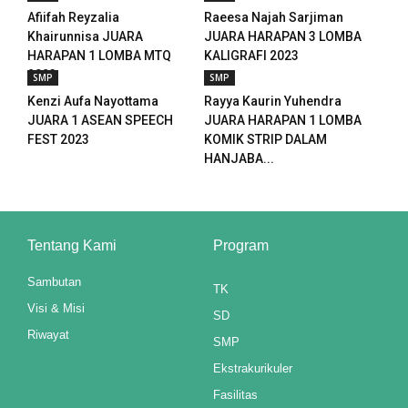
Afiifah Reyzalia
Raeesa Najah Sarjiman
el
Khairunnisa JUARA
JUARA HARAPAN 3 LOMBA
HARAPAN 1 LOMBA MTQ
KALIGRAFI 2023
el
2023
SMP
SMP
el
Kenzi Aufa Nayottama
Rayya Kaurin Yuhendra
JUARA 1 ASEAN SPEECH
JUARA HARAPAN 1 LOMBA
el
FEST 2023
KOMIK STRIP DALAM
HANJABA...
tleri
Tentang Kami
Program
n al
Sambutan
TK
el
Visi & Misi
SD
n al
Riwayat
SMP
el
Ekstrakurikuler
Fasilitas
el