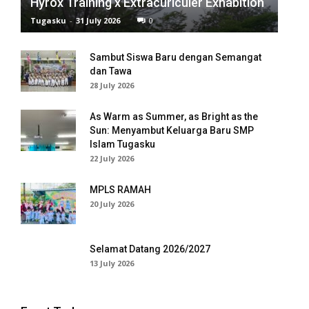
Hyrox Training x Extracuriculer Exhabition
Tugasku
-
31 July 2026
0
el
el
Sambut Siswa Baru dengan Semangat
dan Tawa
el
28 July 2026
el
As Warm as Summer, as Bright as the
Sun: Menyambut Keluarga Baru SMP
el
Islam Tugasku
22 July 2026
el
MPLS RAMAH
el
20 July 2026
el
Selamat Datang 2026/2027
el
13 July 2026
el