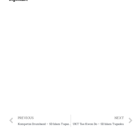
el
n al
el
el
el
el
PREVIOUS
NEXT
Kompetisi Drumband – SD Islam Tugasku
UKT Tae Kwon Do – SD Islam Tugasku