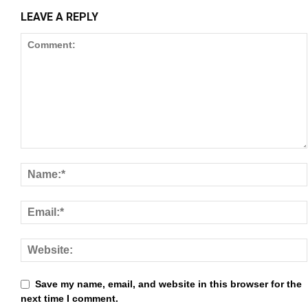
el
LEAVE A REPLY
el
el
el
el
el
el
el
el
el
Save my name, email, and website in this browser for the
el
next time I comment.