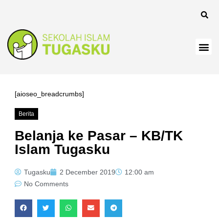
el
[aioseo_breadcrumbs]
Berita
el
Belanja ke Pasar – KB/TK
Islam Tugasku
Tugasku
2 December 2019
12:00 am
No Comments