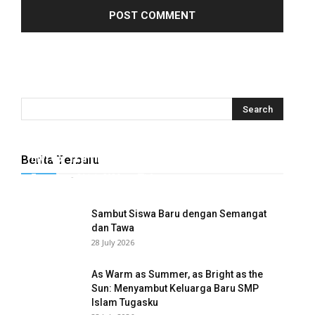
Hyrox Training x Extracuriculer Exhabition
Berita Terbaru
ri
Tugasku
-
31 July 2026
0
l
Sambut Siswa Baru dengan Semangat
dan Tawa
28 July 2026
l
As Warm as Summer, as Bright as the
Sun: Menyambut Keluarga Baru SMP
Islam Tugasku