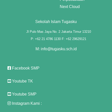
Next Cloud
u
Sekolah Islam Tugasku
u
Jl Pulo Mas Jaya No. 2 Jakarta Timur 13210
P: +62 21 4786 1130 F: +62 29629121
u
M: info@tugasku.sch.id
u
Facebook SMP
p3 downloader
Youtube TK
Youtube SMP
Instagram Kami :