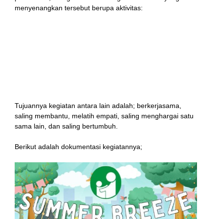
menyenangkan tersebut berupa aktivitas:
Bermain permainan tradisional,
Piknik dengan membawa bekal makanan 4 sehat 5
sempurna,
Memahami bilangan cacah dengan cara melakukan
permainan,
Memakai kalimat thoyyibah pada setiap kegiatan.
l
Tujuannya kegiatan antara lain adalah; berkerjasama,
saling membantu, melatih empati, saling menghargai satu
sama lain, dan saling bertumbuh.
Berikut adalah dokumentasi kegiatannya;