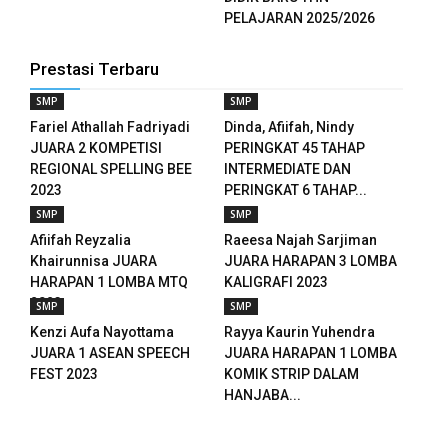
PELAJARAN 2025/2026
Prestasi Terbaru
SMP
SMP
Fariel Athallah Fadriyadi
Dinda, Afiifah, Nindy
JUARA 2 KOMPETISI
PERINGKAT 45 TAHAP
REGIONAL SPELLING BEE
INTERMEDIATE DAN
2023
PERINGKAT 6 TAHAP...
SMP
SMP
Afiifah Reyzalia
Raeesa Najah Sarjiman
Khairunnisa JUARA
JUARA HARAPAN 3 LOMBA
HARAPAN 1 LOMBA MTQ
KALIGRAFI 2023
2023
SMP
SMP
Kenzi Aufa Nayottama
Rayya Kaurin Yuhendra
JUARA 1 ASEAN SPEECH
JUARA HARAPAN 1 LOMBA
FEST 2023
KOMIK STRIP DALAM
HANJABA...