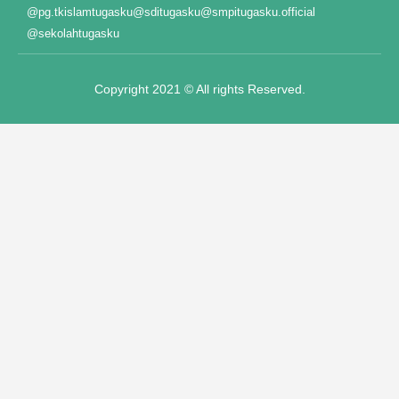
@pg.tkislamtugasku
@sditugasku
@smpitugasku.official
@sekolahtugasku
Copyright 2021 © All rights Reserved.
t giriş