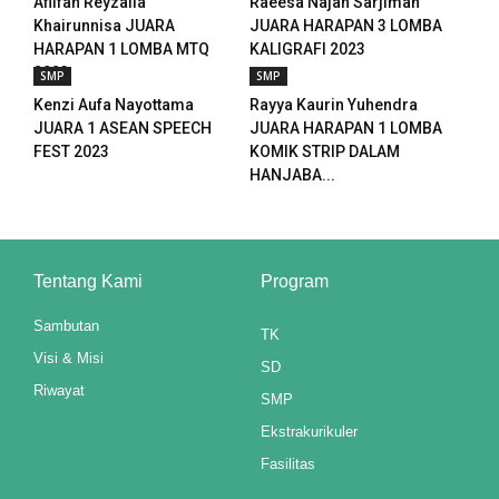
Afiifah Reyzalia
Raeesa Najah Sarjiman
Khairunnisa JUARA
JUARA HARAPAN 3 LOMBA
nk panel
HARAPAN 1 LOMBA MTQ
KALIGRAFI 2023
2023
nk panel
SMP
SMP
Kenzi Aufa Nayottama
Rayya Kaurin Yuhendra
nk panel
JUARA 1 ASEAN SPEECH
JUARA HARAPAN 1 LOMBA
FEST 2023
KOMIK STRIP DALAM
nk panel
HANJABA...
 Oku
k paketleri
Tentang Kami
Program
k satın al
Sambutan
TK
nk panel
Visi & Misi
SD
Riwayat
SMP
k satın al
Ekstrakurikuler
nk panel
Fasilitas
nk panel