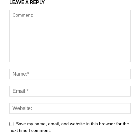
LEAVE A REPLY
nk panel
nk panel
nk panel
nk panel
nk panel
nk panel
nk panel
nk panel
nk panel
nk panel
Save my name, email, and website in this browser for the
next time I comment.
nk panel