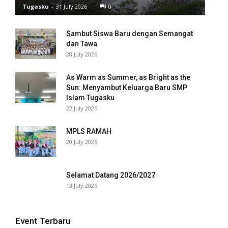
Tugasku
-
31 July 2026
0
nk panel
Sambut Siswa Baru dengan Semangat
nk panel
dan Tawa
28 July 2026
nk panel
As Warm as Summer, as Bright as the
nk panel
Sun: Menyambut Keluarga Baru SMP
Islam Tugasku
nk panel
22 July 2026
nk panel
MPLS RAMAH
20 July 2026
nk panel
nk panel
Selamat Datang 2026/2027
13 July 2026
nk panel
nk panel
Event Terbaru