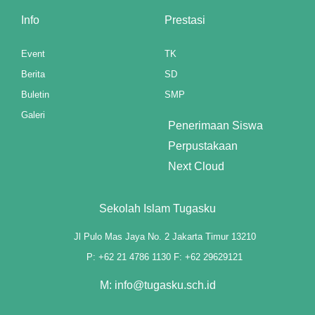
Info
Prestasi
nk panel
Event
TK
nk panel
Berita
SD
nk panel
Buletin
SMP
Galeri
nk panel
Penerimaan Siswa
nk panel
Perpustakaan
Next Cloud
nk panel
nk panel
Sekolah Islam Tugasku
nk panel
Jl Pulo Mas Jaya No. 2 Jakarta Timur 13210
P: +62 21 4786 1130 F: +62 29629121
nk panel
M: info@tugasku.sch.id