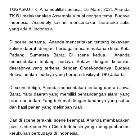
nk
TUGASKU-TK, Alhamdulillah Selasa, 16 Maret 2021 Ananda
TK B1 melaksanakan Assembly Virtual dengan tema; Budaya
cklink
Indonesia. Assembly kali ini menceritakan beraneka suku
yang ada di Indonesia.
nk
Di scene pertama, Ananda menceritakan tentang kekayaan
nk
kuliner daerah dengan berbagai macam makanan khas Kota
Padang, Sumatera Barat. Di scene kedua, Ananda
k satın al
menceritakan tentang budaya Betawi dengan kesenian
daerahnya yang terkenal dengan Ondel-ondelnya. Budaya
nk Panel
Betawi adalah budaya yang berada di wilayah DKI Jakarta.
nk Panel
Di scene ketiga, Ananda menceritakan tentang daerah Jawa
Barat. Yaitu daerah yang memiliki pemandangan alam yang
a escort
hijau dan indah. Yang terkenal dengan tanahnya yang subur
dan hasil panen yang melimpah ruah.
nk Panel
Dan di scene terakhir, scene keempat, Ananda membacakan
nk
puisi sederhana Aku Cinta Indonesia yang menggambarkan
kerukunan berbudaya di Indonesia.
nk