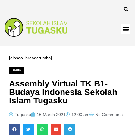
nk
nk
nk
nk panel
nk
[aioseo_breadcrumbs]
nk
Berita
nk Panel
Assembly Virtual TK B1-
Budaya Indonesia Sekolah
nk
Islam Tugasku
nk
Tugasku
16 March 2021
12:00 am
No Comments
nk
nk