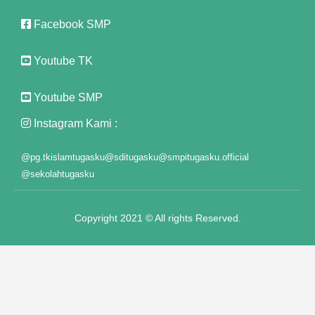
nk Panel
Facebook SMP
meast
Youtube TK
nk Panel
nk Panel
Youtube SMP
Instagram Kami :
nk Panel
nk Panel
@pg.tkislamtugasku
@sditugasku
@smpitugasku.official
@sekolahtugasku
nk Panel
nk Panel
Copyright 2021 © All rights Reserved.
nk Panel
nk Panel
nk panel