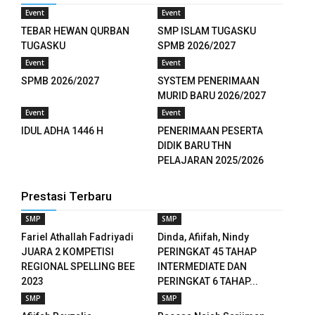
nk panel
Event
Event
TEBAR HEWAN QURBAN
SMP ISLAM TUGASKU
nk panel
TUGASKU
SPMB 2026/2027
Event
Event
nk panel
SPMB 2026/2027
SYSTEM PENERIMAAN
MURID BARU 2026/2027
nk panel
Event
Event
nk panel
IDUL ADHA 1446 H
PENERIMAAN PESERTA
DIDIK BARU THN
nk panel
PELAJARAN 2025/2026
nk panel
Prestasi Terbaru
nk panel
SMP
SMP
Fariel Athallah Fadriyadi
Dinda, Afiifah, Nindy
nk panel
JUARA 2 KOMPETISI
PERINGKAT 45 TAHAP
REGIONAL SPELLING BEE
INTERMEDIATE DAN
nk panel
2023
PERINGKAT 6 TAHAP...
SMP
SMP
nk panel