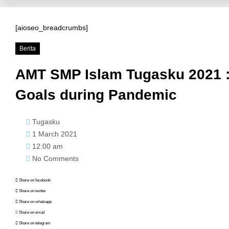
[aioseo_breadcrumbs]
Berita
AMT SMP Islam Tugasku 2021 :
Goals during Pandemic
Tugasku
1 March 2021
12:00 am
No Comments
Share on facebook
Share on twitter
Share on whatsapp
Share on email
Share on telegram