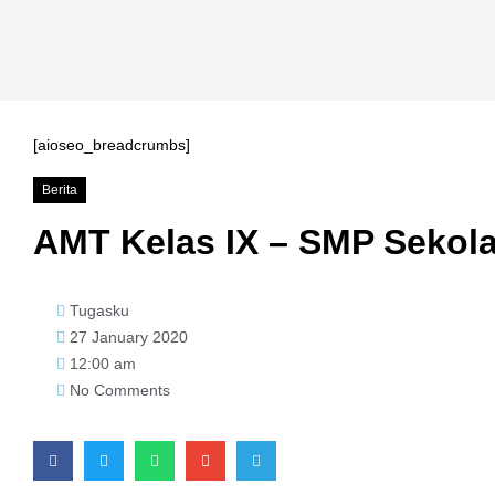
[aioseo_breadcrumbs]
Berita
AMT Kelas IX – SMP Sekol
Tugasku
27 January 2020
12:00 am
No Comments