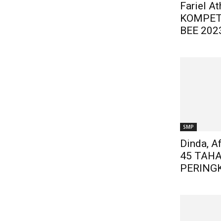
Fariel A
KOMPET
BEE 202
SMP
Dinda, A
45 TAH
PERINGK