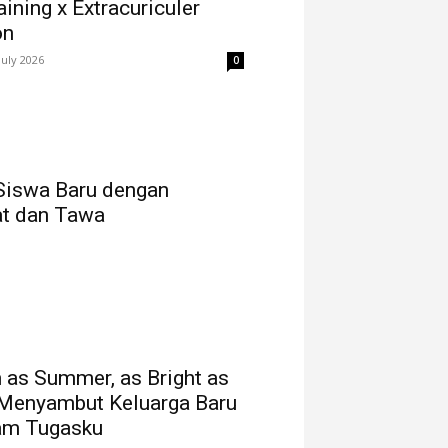
ining x Extracuriculer
on
July 2026
0
Siswa Baru dengan
t dan Tawa
as Summer, as Bright as
 Menyambut Keluarga Baru
am Tugasku