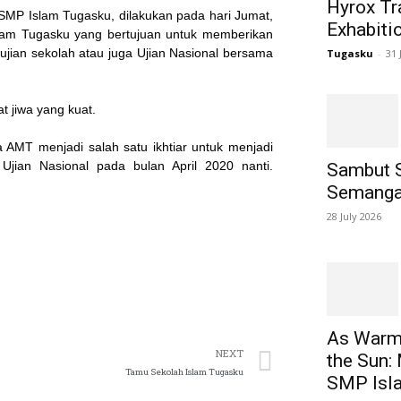
Hyrox Tra
MP Islam Tugasku, dilakukan pada hari Jumat,
Exhabiti
slam Tugasku yang bertujuan untuk memberikan
ujian sekolah atau juga Ujian Nasional bersama
Tugasku
-
31 
t jiwa yang kuat.
a AMT menjadi salah satu ikhtiar untuk menjadi
jian Nasional pada bulan April 2020 nanti.
Sambut 
Semanga
28 July 2026
As Warm 
NEXT
the Sun:
Tamu Sekolah Islam Tugasku
SMP Isl