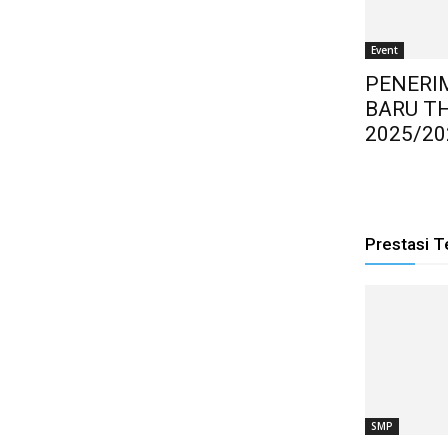
Event
PENERI
BARU T
2025/20
Prestasi T
SMP