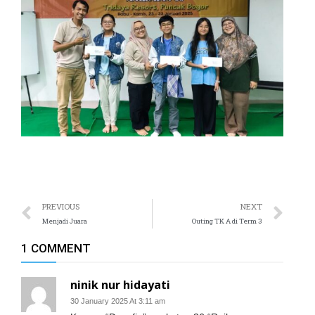
ri
l
PREVIOUS
NEXT
Menjadi Juara
Outing TK A di Term 3
1 COMMENT
l
ninik nur hidayati
30 January 2025 At 3:11 am