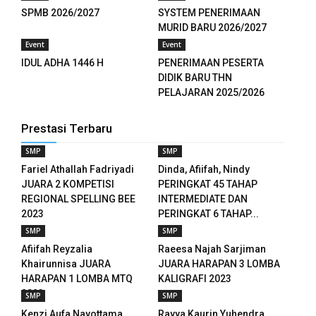
SPMB 2026/2027
SYSTEM PENERIMAAN
MURID BARU 2026/2027
Event
Event
u
IDUL ADHA 1446 H
PENERIMAAN PESERTA
DIDIK BARU THN
u
PELAJARAN 2025/2026
u
Prestasi Terbaru
u
SMP
SMP
Fariel Athallah Fadriyadi
Dinda, Afiifah, Nindy
JUARA 2 KOMPETISI
PERINGKAT 45 TAHAP
REGIONAL SPELLING BEE
INTERMEDIATE DAN
p3 downloader
2023
PERINGKAT 6 TAHAP...
SMP
SMP
Afiifah Reyzalia
Raeesa Najah Sarjiman
Khairunnisa JUARA
JUARA HARAPAN 3 LOMBA
HARAPAN 1 LOMBA MTQ
KALIGRAFI 2023
2023
SMP
SMP
Kenzi Aufa Nayottama
Rayya Kaurin Yuhendra