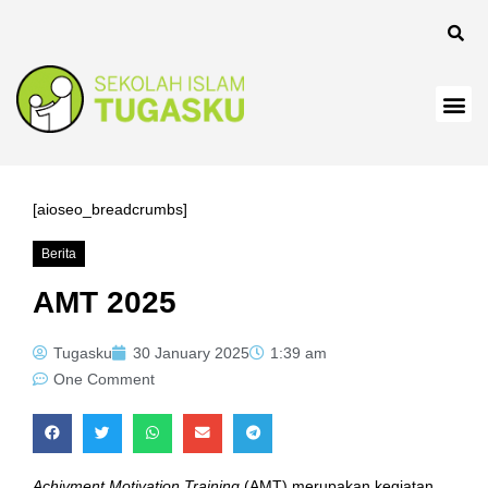
[aioseo_breadcrumbs]
Berita
AMT 2025
Tugasku
30 January 2025
1:39 am
One Comment
Achivment Motivation Training
(AMT) merupakan kegiatan