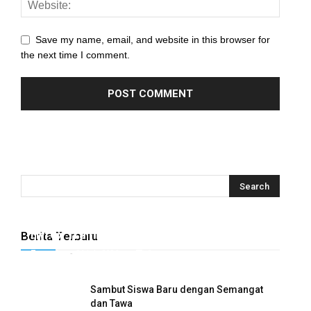
Save my name, email, and website in this browser for
the next time I comment.
Hyrox Training x Extracuriculer Exhabition
Berita Terbaru
Tugasku
-
31 July 2026
0
Sambut Siswa Baru dengan Semangat
dan Tawa