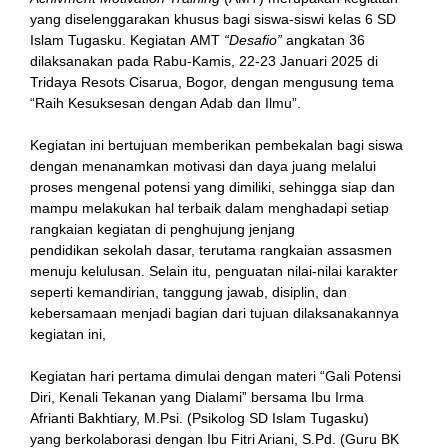
yang diselenggarakan khusus bagi siswa-siswi kelas 6 SD
Islam Tugasku. Kegiatan AMT
“Desafio”
angkatan 36
dilaksanakan pada Rabu-Kamis, 22-23 Januari 2025 di
Tridaya Resots Cisarua, Bogor, dengan mengusung tema
“Raih Kesuksesan dengan Adab dan Ilmu”.
Kegiatan ini bertujuan memberikan pembekalan bagi siswa
dengan menanamkan motivasi dan daya juang melalui
proses mengenal potensi yang dimiliki, sehingga siap dan
l
mampu melakukan hal terbaik dalam menghadapi setiap
rangkaian kegiatan di penghujung jenjang
pendidikan sekolah dasar, terutama rangkaian assasmen
menuju kelulusan. Selain itu, penguatan nilai-nilai karakter
seperti kemandirian, tanggung jawab, disiplin, dan
kebersamaan menjadi bagian dari tujuan dilaksanakannya
kegiatan ini,
Kegiatan hari pertama dimulai dengan materi “Gali Potensi
Diri, Kenali Tekanan yang Dialami” bersama Ibu Irma
Afrianti Bakhtiary, M.Psi. (Psikolog SD Islam Tugasku)
yang berkolaborasi dengan Ibu Fitri Ariani, S.Pd. (Guru BK