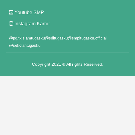
Youtube SMP
Instagram Kami :
@pg.tkislamtugasku
@sditugasku
@smpitugasku.official
@sekolahtugasku
Copyright 2021 © All rights Reserved.
tları
iyat