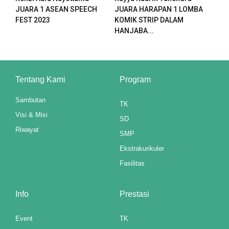
JUARA 1 ASEAN SPEECH
JUARA HARAPAN 1 LOMBA
FEST 2023
KOMIK STRIP DALAM
HANJABA...
Tentang Kami
Program
Sambutan
TK
Visi & Misi
SD
Riwayat
SMP
Ekstrakurikuler
Fasilitas
Info
Prestasi
t giriş
Event
TK