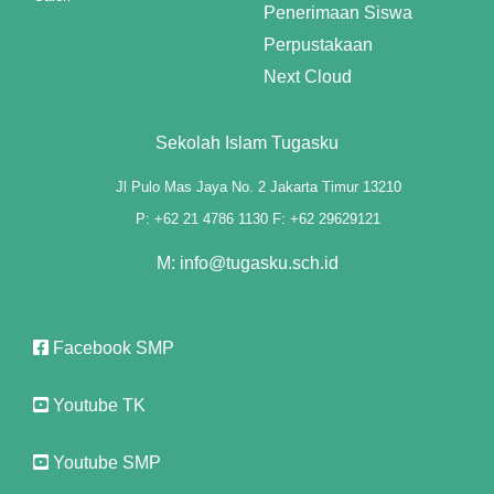
Penerimaan Siswa
Perpustakaan
Next Cloud
iriş
Sekolah Islam Tugasku
Jl Pulo Mas Jaya No. 2 Jakarta Timur 13210
P: +62 21 4786 1130 F: +62 29629121
M: info@tugasku.sch.id
Facebook SMP
Youtube TK
Youtube SMP