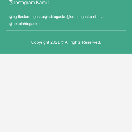
Instagram Kami :
@pg.tkislamtugasku
@sditugasku
@smpitugasku.official
@sekolahtugasku
Copyright 2021 © All rights Reserved.