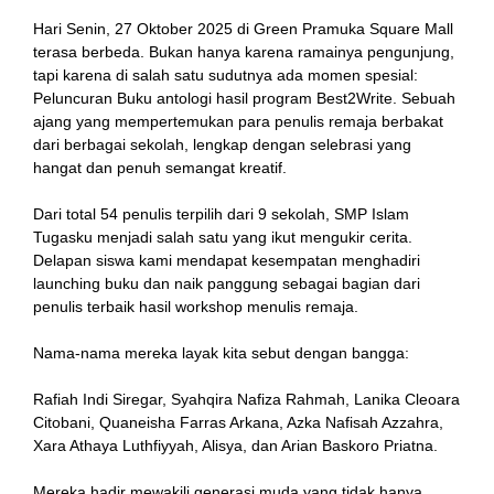
Hari Senin, 27 Oktober 2025 di Green Pramuka Square Mall
terasa berbeda. Bukan hanya karena ramainya pengunjung,
tapi karena di salah satu sudutnya ada momen spesial:
Peluncuran Buku antologi hasil program Best2Write. Sebuah
ajang yang mempertemukan para penulis remaja berbakat
dari berbagai sekolah, lengkap dengan selebrasi yang
hangat dan penuh semangat kreatif.
Dari total 54 penulis terpilih dari 9 sekolah, SMP Islam
Tugasku menjadi salah satu yang ikut mengukir cerita.
Delapan siswa kami mendapat kesempatan menghadiri
launching buku dan naik panggung sebagai bagian dari
penulis terbaik hasil workshop menulis remaja.
Nama-nama mereka layak kita sebut dengan bangga:
Rafiah Indi Siregar, Syahqira Nafiza Rahmah, Lanika Cleoara
Citobani, Quaneisha Farras Arkana, Azka Nafisah Azzahra,
Xara Athaya Luthfiyyah, Alisya, dan Arian Baskoro Priatna.
Mereka hadir mewakili generasi muda yang tidak hanya