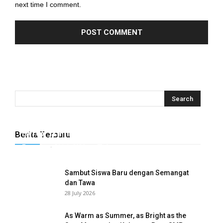
next time I comment.
Hyrox Training x Extracuriculer Exhabition
Berita Terbaru
Tugasku
-
31 July 2026
0
Sambut Siswa Baru dengan Semangat
dan Tawa
28 July 2026
As Warm as Summer, as Bright as the