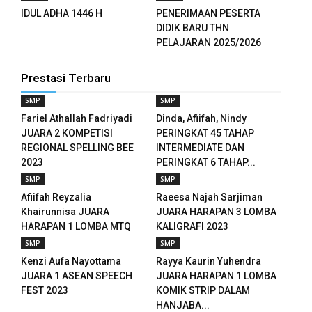
IDUL ADHA 1446 H
PENERIMAAN PESERTA
DIDIK BARU THN
PELAJARAN 2025/2026
Prestasi Terbaru
SMP
SMP
Fariel Athallah Fadriyadi
Dinda, Afiifah, Nindy
JUARA 2 KOMPETISI
PERINGKAT 45 TAHAP
REGIONAL SPELLING BEE
INTERMEDIATE DAN
2023
PERINGKAT 6 TAHAP...
SMP
SMP
Afiifah Reyzalia
Raeesa Najah Sarjiman
Khairunnisa JUARA
JUARA HARAPAN 3 LOMBA
HARAPAN 1 LOMBA MTQ
KALIGRAFI 2023
2023
SMP
SMP
Kenzi Aufa Nayottama
Rayya Kaurin Yuhendra
JUARA 1 ASEAN SPEECH
JUARA HARAPAN 1 LOMBA
FEST 2023
KOMIK STRIP DALAM
HANJABA...