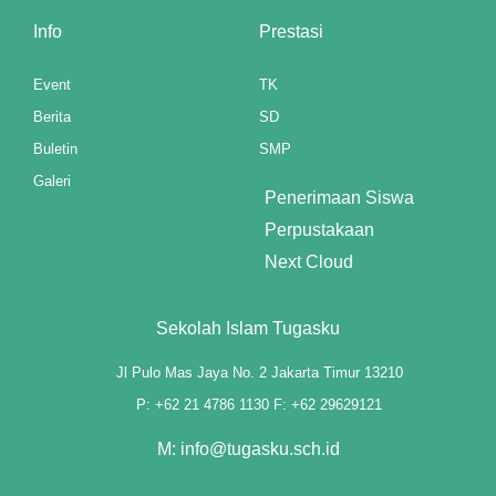
el
Info
Prestasi
Event
TK
el
Berita
SD
Buletin
SMP
el
Galeri
el
Penerimaan Siswa
Perpustakaan
el
Next Cloud
el
Sekolah Islam Tugasku
el
Jl Pulo Mas Jaya No. 2 Jakarta Timur 13210
el
P: +62 21 4786 1130 F: +62 29629121
el
M: info@tugasku.sch.id
el