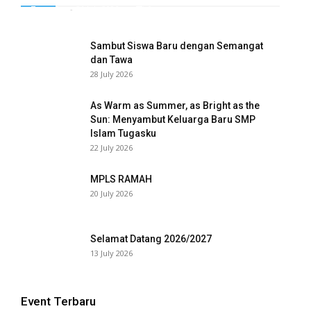
el
Tugasku
-
31 July 2026
0
el
Sambut Siswa Baru dengan Semangat
dan Tawa
el
28 July 2026
el
As Warm as Summer, as Bright as the
Sun: Menyambut Keluarga Baru SMP
el
Islam Tugasku
22 July 2026
el
MPLS RAMAH
el
20 July 2026
el
Selamat Datang 2026/2027
el
13 July 2026
el
el
Event Terbaru