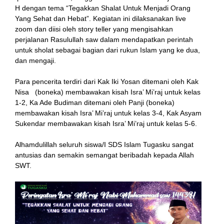
H dengan tema “Tegakkan Shalat Untuk Menjadi Orang
Yang Sehat dan Hebat”. Kegiatan ini dilaksanakan live
zoom dan diisi oleh story teller yang mengisahkan
perjalanan Rasulullah saw dalam mendapatkan perintah
untuk sholat sebagai bagian dari rukun Islam yang ke dua,
dan mengaji.
Para pencerita terdiri dari Kak Iki Yosan ditemani oleh Kak
Nisa (boneka) membawakan kisah Isra’ Mi’raj untuk kelas
n al
1-2, Ka Ade Budiman ditemani oleh Panji (boneka)
membawakan kisah Isra’ Mi’raj untuk kelas 3-4, Kak Asyam
el
Sukendar membawakan kisah Isra’ Mi’raj untuk kelas 5-6.
el
Alhamdulillah seluruh siswa/I SDS Islam Tugasku sangat
antusias dan semakin semangat beribadah kepada Allah
rt
SWT.
el