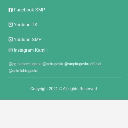
Facebook SMP
Youtube TK
Youtube SMP
el
Instagram Kami :
el
@pg.tkislamtugasku
@sditugasku
@smpitugasku.official
@sekolahtugasku
Copyright 2021 © All rights Reserved.