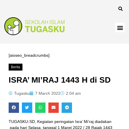
el
[aioseo_breadcrumbs]
Berita
el
ISRA’ MI’RAJ 1443 H di SD
Tugasku
7 March 2022
2:04 am
TUGASKU-SD, Kegiatan peringatan Isra’ Mi’raj diadakan
pada hari Selasa, tanggal 1 Maret 2022 / 28 Rajab 1443