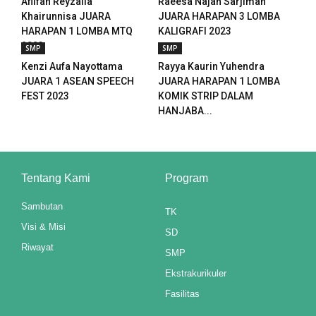
Afiifah Reyzalia
Raeesa Najah Sarjiman
Khairunnisa JUARA
JUARA HARAPAN 3 LOMBA
el
HARAPAN 1 LOMBA MTQ
KALIGRAFI 2023
2023
SMP
SMP
el
Kenzi Aufa Nayottama
Rayya Kaurin Yuhendra
JUARA 1 ASEAN SPEECH
JUARA HARAPAN 1 LOMBA
el
FEST 2023
KOMIK STRIP DALAM
HANJABA...
el
el
el
Tentang Kami
Program
el
Sambutan
TK
Visi & Misi
SD
el
Riwayat
SMP
el
Ekstrakurikuler
Fasilitas