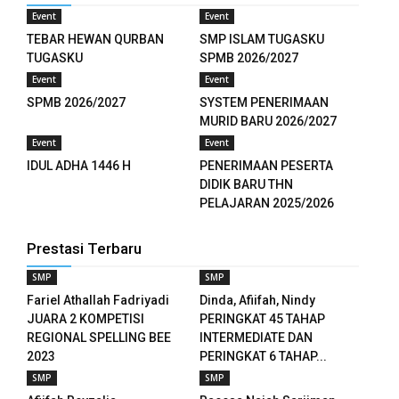
Event
Event
el
TEBAR HEWAN QURBAN
SMP ISLAM TUGASKU
TUGASKU
SPMB 2026/2027
el
Event
Event
el
SPMB 2026/2027
SYSTEM PENERIMAAN
MURID BARU 2026/2027
el
Event
Event
IDUL ADHA 1446 H
PENERIMAAN PESERTA
DIDIK BARU THN
PELAJARAN 2025/2026
tleri
n al
Prestasi Terbaru
SMP
SMP
el
Fariel Athallah Fadriyadi
Dinda, Afiifah, Nindy
JUARA 2 KOMPETISI
PERINGKAT 45 TAHAP
n al
REGIONAL SPELLING BEE
INTERMEDIATE DAN
2023
PERINGKAT 6 TAHAP...
el
SMP
SMP
el