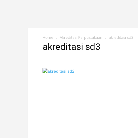
Home
Akreditasi Perpustakaan
akreditasi sd3
akreditasi sd3