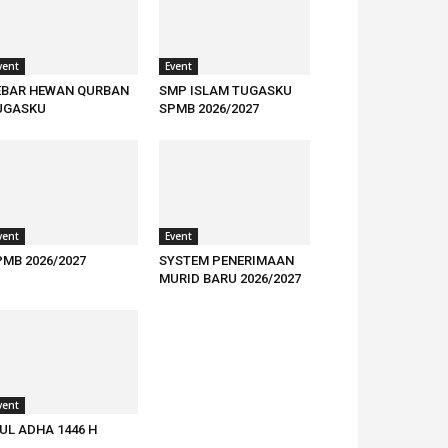
vent
Event
EBAR HEWAN QURBAN
SMP ISLAM TUGASKU
UGASKU
SPMB 2026/2027
vent
Event
PMB 2026/2027
SYSTEM PENERIMAAN
MURID BARU 2026/2027
vent
UL ADHA 1446 H