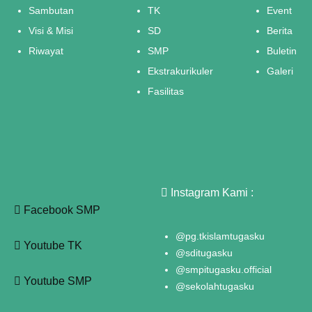
Sambutan
TK
Event
Visi & Misi
SD
Berita
Riwayat
SMP
Buletin
Ekstrakurikuler
Galeri
Fasilitas
Instagram Kami :
Facebook SMP
@pg.tkislamtugasku
Youtube TK
@sditugasku
@smpitugasku.official
Youtube SMP
@sekolahtugasku