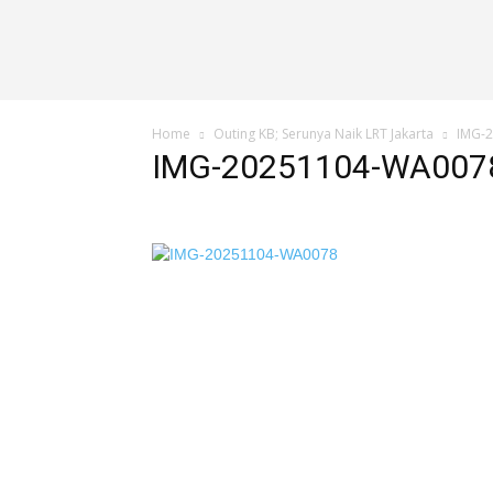
Home
Outing KB; Serunya Naik LRT Jakarta
IMG-
IMG-20251104-WA007