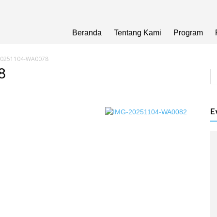
Beranda
Tentang Kami
Program
20251104-WA0078
8
E