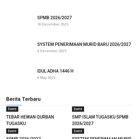
klink panel
SPMB 2026/2027
18 December 2025
klink satın al
reameast
SYSTEM PENERIMAAN MURID BARU 2026/2027
4 December 2025
klink Panel
klink
IDUL ADHA 1446 H
klink panel
6 May 2025
sal oku
Berita Terbaru
klink panel
Event
Event
klink panel
TEBAR HEWAN QURBAN
SMP ISLAM TUGASKU SPMB
TUGASKU
2026/2027
uminati
Event
Event
SPMB 2026/2027
SYSTEM PENERIMAAN MURID