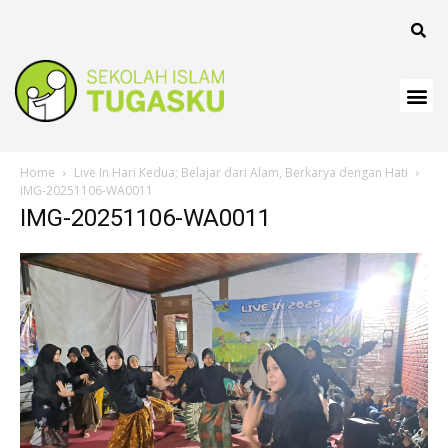
klink
klink
klink
klink panel
Home
Live In Hari Kedua; Belajar dari Alam, Berkarya dengan Hati
klink
IMG-20251106-WA0011
IMG-20251106-WA0011
klink
klink Panel
klink
klink
klink
klink