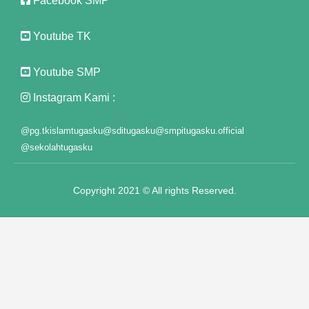
Facebook SMP
klink panel
Youtube TK
klink panel
Youtube SMP
klink panel
Instagram Kami :
klink panel
@pg.tkislamtugasku
@sditugasku
@smpitugasku.official
klink panel
@sekolahtugasku
klink panel
Copyright 2021 © All rights Reserved.
klink panel
klink panel
klink panel
klink panel