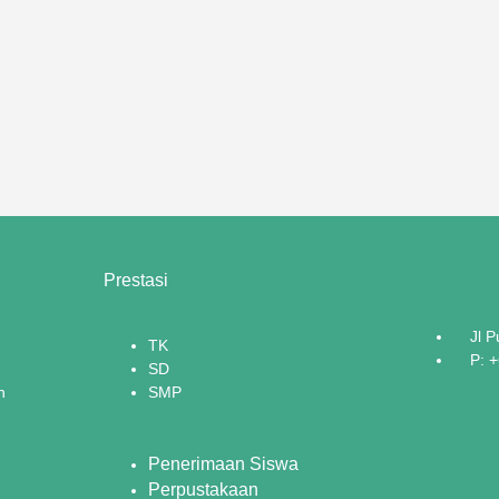
Prestasi
Jl 
TK
P: 
SD
n
SMP
Penerimaan Siswa
Perpustakaan