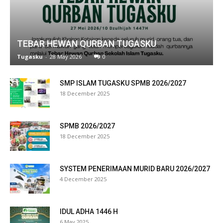
l
l
TEBAR HEWAN QURBAN TUGASKU
l
Tugasku
-
28 May 2026
0
l
SMP ISLAM TUGASKU SPMB 2026/2027
l
18 December 2025
l
SPMB 2026/2027
l
18 December 2025
l
SYSTEM PENERIMAAN MURID BARU 2026/2027
l
4 December 2025
l
IDUL ADHA 1446 H
l
6 May 2025