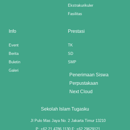
l
Ekstrakurikuler
Fasilitas
l
l
Info
Prestasi
l
Event
TK
l
Berita
SD
Buletin
SMP
l
Galeri
Penerimaan Siswa
l
Perpustakaan
l
Next Cloud
l
Sekolah Islam Tugasku
l
Jl Pulo Mas Jaya No. 2 Jakarta Timur 13210
l
P: +62 21 4786 1130 F: +62 29629121