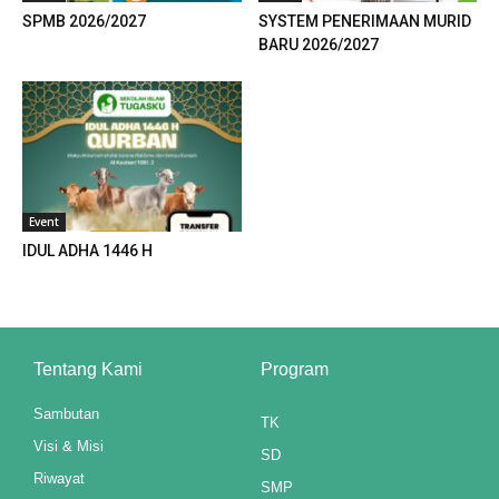
SPMB 2026/2027
SYSTEM PENERIMAAN MURID
l
BARU 2026/2027
l
l
l
Event
l
IDUL ADHA 1446 H
l
l
Tentang Kami
Program
l
Sambutan
l
TK
Visi & Misi
SD
l
Riwayat
SMP