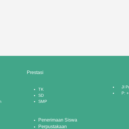
Prestasi
Jl 
TK
P: 
SD
n
SMP
Penerimaan Siswa
Perpustakaan