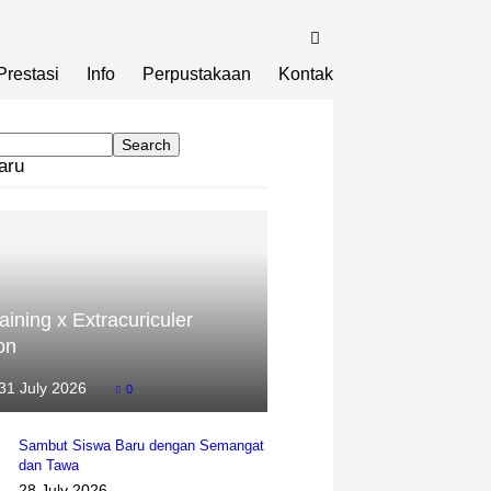
Prestasi
Info
Perpustakaan
Kontak
aru
aining x Extracuriculer
on
31 July 2026
0
Sambut Siswa Baru dengan Semangat
dan Tawa
28 July 2026