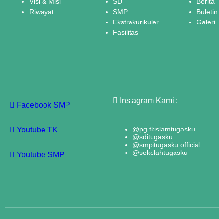
Visi & Misi
SD
Berita
Riwayat
SMP
Buletin
Ekstrakurikuler
Galeri
Fasilitas
Instagram Kami :
Facebook SMP
@pg.tkislamtugasku
Youtube TK
@sditugasku
@smpitugasku.official
@sekolahtugasku
Youtube SMP