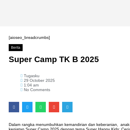
[aioseo_breadcrumbs]
Berita
Super Camp TK B 2025
Tugasku
29 October 2025
1:04 am
No Comments
Dalam rangka menumbuhkan kemandirian dan keberanian, anak-
kegiatan Super Camp 2025 dengan tema Super Happy Kids: Ceria,