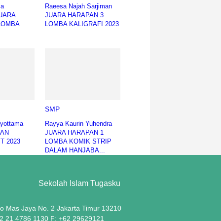
ia
Raeesa Najah Sarjiman
JUARA
JUARA HARAPAN 3
LOMBA
LOMBA KALIGRAFI 2023
SMP
ayottama
Rayya Kaurin Yuhendra
EAN
JUARA HARAPAN 1
T 2023
LOMBA KOMIK STRIP
DALAM HANJABA...
Sekolah Islam Tugasku
lo Mas Jaya No. 2 Jakarta Timur 13210
62 21 4786 1130 F: +62 29629121