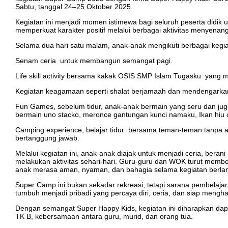
Sabtu, tanggal 24–25 Oktober 2025.
Kegiatan ini menjadi momen istimewa bagi seluruh peserta didik u
memperkuat karakter positif melalui berbagai aktivitas menyenan
Selama dua hari satu malam, anak-anak mengikuti berbagai kegiat
Senam ceria untuk membangun semangat pagi.
Life skill activity bersama kakak OSIS SMP Islam Tugasku yang m
Kegiatan keagamaan seperti shalat berjamaah dan mendengarkan
Fun Games, sebelum tidur, anak-anak bermain yang seru dan juga 
bermain uno stacko, meronce gantungan kunci namaku, Ikan hi
Camping experience, belajar tidur bersama teman-teman tanpa ay
bertanggung jawab.
Melalui kegiatan ini, anak-anak diajak untuk menjadi ceria, bera
melakukan aktivitas sehari-hari. Guru-guru dan WOK turut memb
anak merasa aman, nyaman, dan bahagia selama kegiatan berla
Super Camp ini bukan sekadar rekreasi, tetapi sarana pembelajar
tumbuh menjadi pribadi yang percaya diri, ceria, dan siap meng
Dengan semangat Super Happy Kids, kegiatan ini diharapkan dap
TK B, kebersamaan antara guru, murid, dan orang tua.