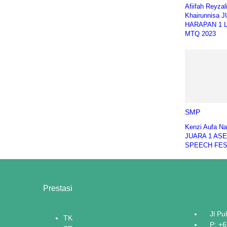
Afiifah Reyzal
Khairunnisa 
HARAPAN 1 
MTQ 2023
SMP
Kenzi Aufa N
JUARA 1 AS
SPEECH FES
Prestasi
Jl Pu
TK
P: +