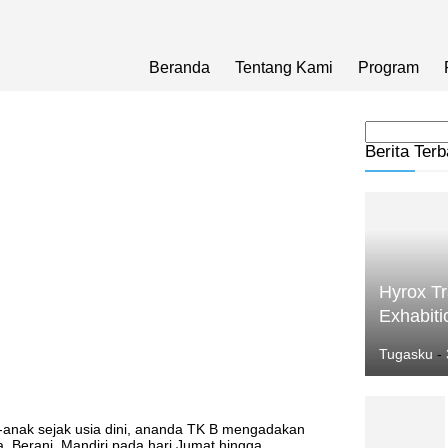
Beranda
Tentang Kami
Program
Berita Terb
Hyrox Tr
Exhabiti
Tugasku
-
anak sejak usia dini, ananda TK B mengadakan
 Berani, Mandiri pada hari Jumat hingga