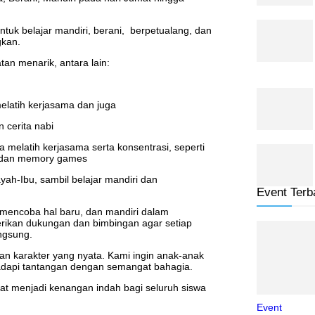
ntuk belajar mandiri, berani, berpetualang, dan
gkan.
an menarik, antara lain:
elatih kerjasama dan juga
 cerita nabi
melatih kerjasama serta konsentrasi, seperti
u dan memory games
ah-Ibu, sambil belajar mandiri dan
Event Terb
ni mencoba hal baru, dan mandiri dalam
erikan dukungan dan bimbingan agar setiap
ngsung.
an karakter yang nyata. Kami ingin anak-anak
hadapi tantangan dengan semangat bahagia.
at menjadi kenangan indah bagi seluruh siswa
Event