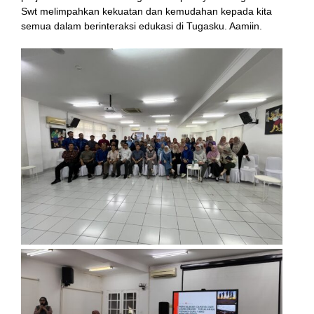
Swt melimpahkan kekuatan dan kemudahan kepada kita
semua dalam berinteraksi edukasi di Tugasku. Aamiin.
 panel
 satın al
ast
k Panel
k
 panel
ku
 panel
 panel
i