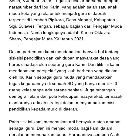
Senin, 5 Januari 2026, Tugasku belajar bersama dengan
narasumber dari Ibu Karin, yang adalah salah satu anak
k
muda kota yang rela untuk menjadi guru di daerah
terpencil di Lembah Pipikoro, Desa Mapahi, Kabupaten
klink
Sigi, Sulawesi Tengah, sebagai bagian dari Pengajar Muda
Indonesia. Nama lengkapnya adalah Karina Oktavira
k
Shany, Pengajar Muda XXI tahun 2021.
k
Dalam pertemuan kami mendapatkan banyak hal tentang
sisi-sisi pendidikan dan kehidupan masyarakat desa yang
 satın al
harus dihadapi oleh seorang guru Karin. Dari titik ini kami
mendapatkan perspektif yang jauh berbeda yang dialami
k Panel
oleh Ibu Karin sebagai guru muda yang mendapatkan
tugas keguruannya di sebuah SD yang hanya memiliki 3
k Panel
ruang kelas tanpa ada sarana sanitasi. Juga tantangan
demografi alam dan pola kehidupan masyarakat, termasuk
 escort
diantaranya adalah strategi dalam menyampaikan misi
pendidikan kepada murid di daerah.
k Panel
Pada titik ini kami menemukan arti bersyukur atas amanat
k
sebagai guru. Dan ini menjadi modal bagi kami dalam
perjalanan menunaikan tugas. Harapannya semoga Allah
k