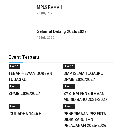
 panel
MPLS RAMAH
20 July 2026
 panel
 panel
Selamat Datang 2026/2027
13 July 2026
 panel
 panel
Event Terbaru
 panel
Event
Event
TEBAR HEWAN QURBAN
SMP ISLAM TUGASKU
 panel
TUGASKU
SPMB 2026/2027
 panel
Event
Event
SPMB 2026/2027
SYSTEM PENERIMAAN
 panel
MURID BARU 2026/2027
Event
Event
 panel
IDUL ADHA 1446 H
PENERIMAAN PESERTA
DIDIK BARU THN
 panel
PELAJARAN 2025/2026