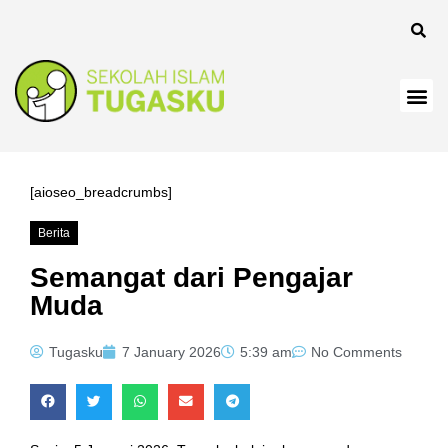
k
k
k
 panel
k
[aioseo_breadcrumbs]
k
Berita
k Panel
Semangat dari Pengajar
Muda
k
k
Tugasku
7 January 2026
5:39 am
No Comments
k
k