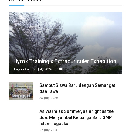
 panel
 panel
 panel
 panel
Hyrox Training x Extracuriculer Exhabition
 panel
Tugasku
-
31 July 2026
0
 panel
Sambut Siswa Baru dengan Semangat
 panel
dan Tawa
28 July 2026
 panel
As Warm as Summer, as Bright as the
 panel
Sun: Menyambut Keluarga Baru SMP
Islam Tugasku
 panel
22 July 2026