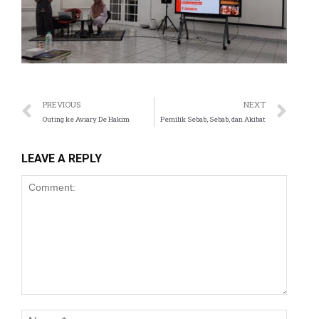
 panel
 panel
 panel
 panel
PREVIOUS
NEXT
Outing ke Aviary De Hakim
Pemilik Sebab, Sebab, dan Akibat
 panel
 panel
LEAVE A REPLY
 panel
 panel
 panel
 panel
 panel