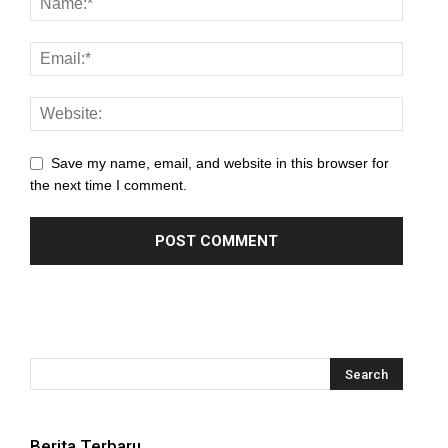
 panel
 panel
 panel
 panel
Save my name, email, and website in this browser for
the next time I comment.
 panel
 panel
 panel
 panel
 panel
 panel
Berita Terbaru
 panel