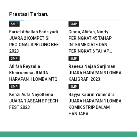
 panel
Prestasi Terbaru
 panel
SMP
SMP
Fariel Athallah Fadriyadi
Dinda, Afiifah, Nindy
 panel
JUARA 2 KOMPETISI
PERINGKAT 45 TAHAP
REGIONAL SPELLING BEE
INTERMEDIATE DAN
 panel
2023
PERINGKAT 6 TAHAP...
ku
SMP
SMP
Afiifah Reyzalia
Raeesa Najah Sarjiman
 paketleri
Khairunnisa JUARA
JUARA HARAPAN 3 LOMBA
HARAPAN 1 LOMBA MTQ
KALIGRAFI 2023
 satın al
2023
SMP
SMP
Kenzi Aufa Nayottama
Rayya Kaurin Yuhendra
 panel
JUARA 1 ASEAN SPEECH
JUARA HARAPAN 1 LOMBA
FEST 2023
KOMIK STRIP DALAM
 satın al
HANJABA...
 panel
 panel