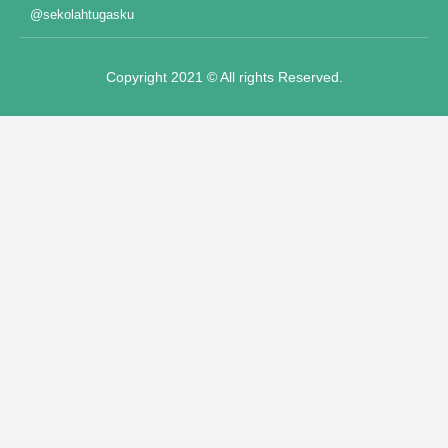
@sekolahtugasku
hoot"
Copyright 2021 © All rights Reserved.
oot
 panel
 panel
 giriş
o