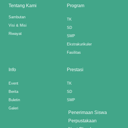
Tentang Kami
Program
 panel
Sambutan
TK
 panel
Visi & Misi
SD
Riwayat
 panel
SMP
Ekstrakurikuler
 panel
Fasilitas
 panel
Info
Prestasi
 panel
 panel
Event
TK
Berita
SD
 panel
Buletin
SMP
 panel
Galeri
Penerimaan Siswa
Perpustakaan