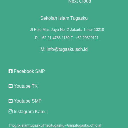
Next Cloud
k Panel
ast
Sekolah Islam Tugasku
k Panel
Jl Pulo Mas Jaya No. 2 Jakarta Timur 13210
P: +62 21 4786 1130 F: +62 29629121
k Panel
M: info@tugasku.sch.id
k Panel
k Panel
Facebook SMP
k Panel
Youtube TK
k Panel
k Panel
Youtube SMP
k Panel
Instagram Kami :
 panel
@pg.tkislamtugasku
@sditugasku
@smpitugasku.official