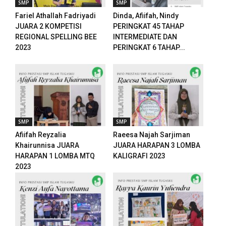
SMP
SMP
ownloader
Fariel Athallah Fadriyadi
Dinda, Afiifah, Nindy
JUARA 2 KOMPETISI
PERINGKAT 45 TAHAP
REGIONAL SPELLING BEE
INTERMEDIATE DAN
2023
PERINGKAT 6 TAHAP...
SMP
SMP
Afiifah Reyzalia
Raeesa Najah Sarjiman
Khairunnisa JUARA
JUARA HARAPAN 3 LOMBA
HARAPAN 1 LOMBA MTQ
KALIGRAFI 2023
2023