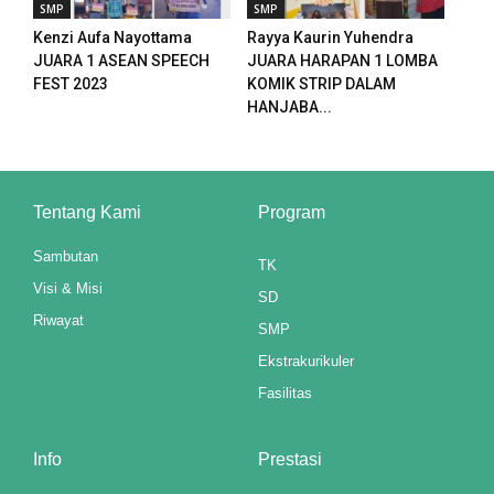
SMP
SMP
Kenzi Aufa Nayottama
Rayya Kaurin Yuhendra
JUARA 1 ASEAN SPEECH
JUARA HARAPAN 1 LOMBA
FEST 2023
KOMIK STRIP DALAM
HANJABA...
iş
Tentang Kami
Program
Sambutan
TK
Visi & Misi
SD
Riwayat
SMP
Ekstrakurikuler
Fasilitas
Info
Prestasi