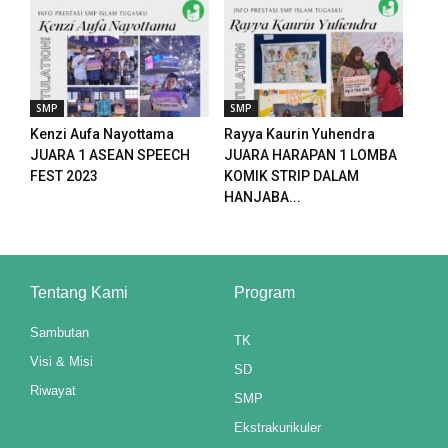
SMP
SMP
Kenzi Aufa Nayottama
Rayya Kaurin Yuhendra
el
JUARA 1 ASEAN SPEECH
JUARA HARAPAN 1 LOMBA
FEST 2023
KOMIK STRIP DALAM
el
HANJABA...
Tentang Kami
Program
Sambutan
TK
Visi & Misi
SD
Riwayat
SMP
Ekstrakurikuler