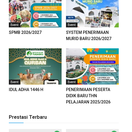
el
el
Event
Event
SPMB 2026/2027
SYSTEM PENERIMAAN
el
MURID BARU 2026/2027
el
el
el
Event
Event
el
IDUL ADHA 1446 H
PENERIMAAN PESERTA
DIDIK BARU THN
el
PELAJARAN 2025/2026
el
Prestasi Terbaru