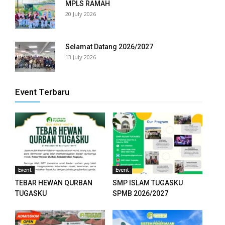
MPLS RAMAH
el
20 July 2026
el
Selamat Datang 2026/2027
el
13 July 2026
el
Event Terbaru
tleri
n al
el
Event
Event
n al
TEBAR HEWAN QURBAN
SMP ISLAM TUGASKU
TUGASKU
SPMB 2026/2027
el
el