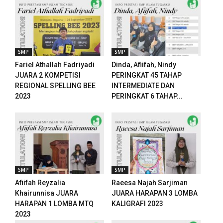
el
el
SMP
SMP
Fariel Athallah Fadriyadi
Dinda, Afiifah, Nindy
el
JUARA 2 KOMPETISI
PERINGKAT 45 TAHAP
REGIONAL SPELLING BEE
INTERMEDIATE DAN
el
2023
PERINGKAT 6 TAHAP...
el
el
el
SMP
SMP
el
Afiifah Reyzalia
Raeesa Najah Sarjiman
Khairunnisa JUARA
JUARA HARAPAN 3 LOMBA
el
HARAPAN 1 LOMBA MTQ
KALIGRAFI 2023
2023
el