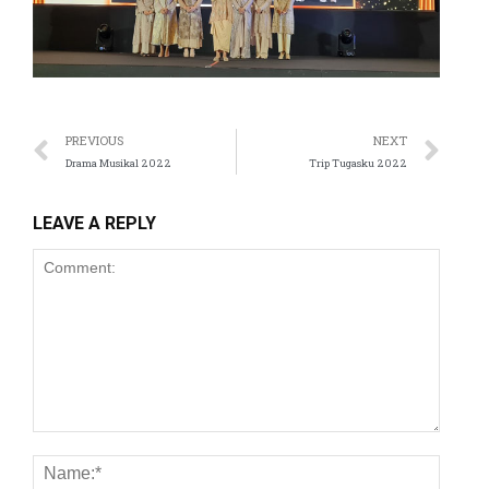
el
el
el
PREVIOUS
NEXT
el
Drama Musikal 2022
Trip Tugasku 2022
el
LEAVE A REPLY
el
el
el
el
el
el