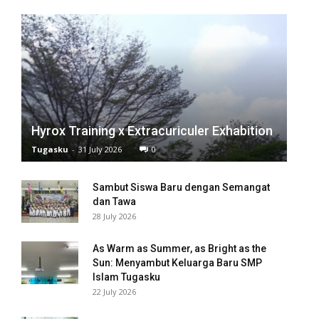
el
el
el
el
el
Hyrox Training x Extracuriculer Exhabition
Tugasku
-
31 July 2026
0
el
el
Sambut Siswa Baru dengan Semangat
dan Tawa
28 July 2026
el
el
As Warm as Summer, as Bright as the
Sun: Menyambut Keluarga Baru SMP
el
Islam Tugasku
22 July 2026
el