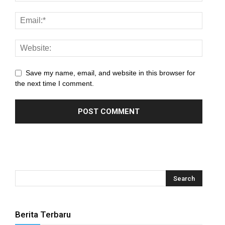
el
el
el
Save my name, email, and website in this browser for
el
the next time I comment.
el
el
el
el
el
el
Berita Terbaru