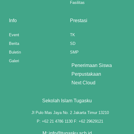
Fasilitas
Info
Prestasi
e mp3 downloader
Event
TK
Berita
SD
ş
Buletin
SMP
Galeri
Penerimaan Siswa
Perpustakaan
Next Cloud
ş
Sekolah Islam Tugasku
Jl Pulo Mas Jaya No. 2 Jakarta Timur 13210
P: +62 21 4786 1130 F: +62 29629121
M: info@tugasku.sch.id