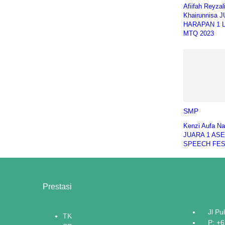
Afiifah Reyzal
Khairunnisa 
HARAPAN 1 
MTQ 2023
SMP
Kenzi Aufa N
JUARA 1 AS
SPEECH FES
Prestasi
Jl Pu
TK
P: +