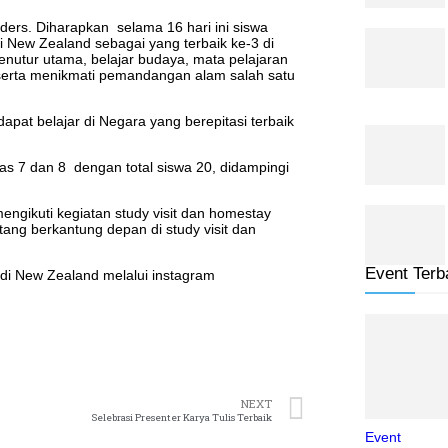
ders. Diharapkan selama 16 hari ini siswa
New Zealand sebagai yang terbaik ke-3 di
nutur utama, belajar budaya, mata pelajaran
 serta menikmati pemandangan alam salah satu
dapat belajar di Negara yang berepitasi terbaik
las 7 dan 8 dengan total siswa 20, didampingi
mengikuti kegiatan study visit dan homestay
atang berkantung depan di study visit dan
Event Terb
 di New Zealand melalui instagram
NEXT
Selebrasi Presenter Karya Tulis Terbaik
Event