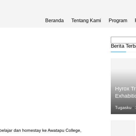
Beranda
Tentang Kami
Program
Berita Terb
Hyrox Tr
Exhabiti
Tugasku
-
elajar dan homestay ke Awatapu College,