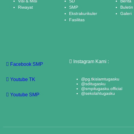
Visi & Misi
SD
Berita
Riwayat
SMP
Buletin
Ekstrakurikuler
Galeri
Fasilitas
Instagram Kami :
Facebook SMP
@pg.tkislamtugasku
Youtube TK
@sditugasku
@smpitugasku.official
@sekolahtugasku
Youtube SMP