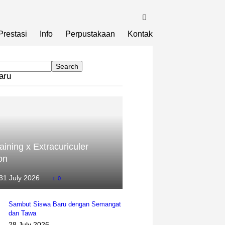
Prestasi
Info
Perpustakaan
Kontak
aru
aining x Extracuriculer
on
31 July 2026
0
Sambut Siswa Baru dengan Semangat
dan Tawa
28 July 2026