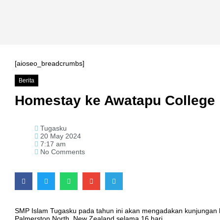
[aioseo_breadcrumbs]
Berita
Homestay ke Awatapu College
Tugasku
20 May 2024
7:17 am
No Comments
SMP Islam Tugasku pada tahun ini akan mengadakan kunjungan b
Palmerston North, New Zealand selama 16 hari.