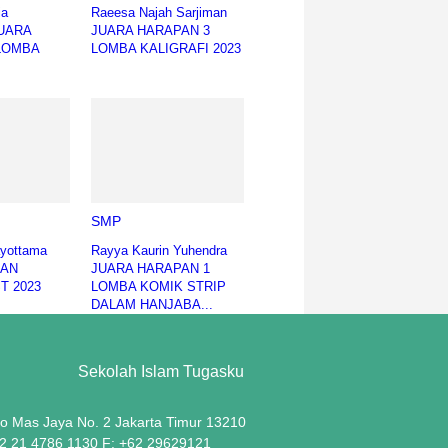
ia
Raeesa Najah Sarjiman
JUARA
JUARA HARAPAN 3
LOMBA
LOMBA KALIGRAFI 2023
SMP
ayottama
Rayya Kaurin Yuhendra
EAN
JUARA HARAPAN 1
T 2023
LOMBA KOMIK STRIP
DALAM HANJABA...
Sekolah Islam Tugasku
lo Mas Jaya No. 2 Jakarta Timur 13210
62 21 4786 1130 F: +62 29629121