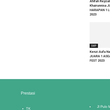
Afiifah Reyzal
Khairunnisa 
HARAPAN 1 
2023
SMP
Kenzi Aufa N
JUARA 1 ASE
FEST 2023
Prestasi
Jl Pulo
TK