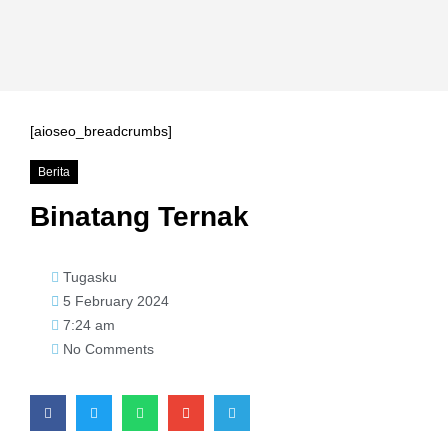
[aioseo_breadcrumbs]
Berita
Binatang Ternak
Tugasku
5 February 2024
7:24 am
No Comments