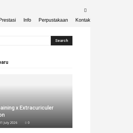
Prestasi
Info
Perpustakaan
Kontak
baru
aining x Extracuriculer
on
31 July 2026
0