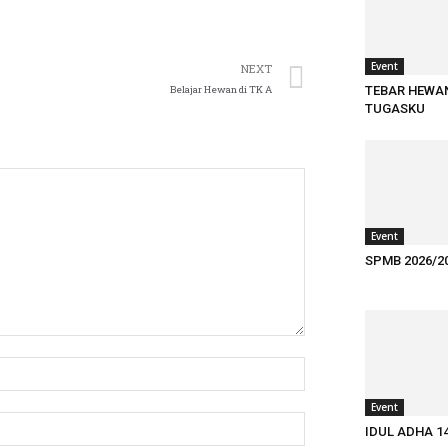
Event
NEXT
Belajar Hewan di TK A
TEBAR HEWA
TUGASKU
Event
SPMB 2026/2
Event
IDUL ADHA 1