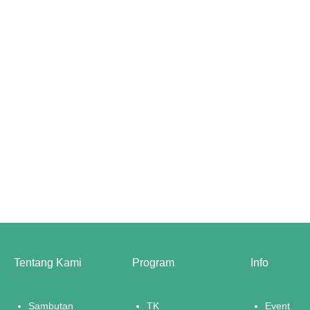
Tentang Kami
Program
Info
Sambutan
TK
Event