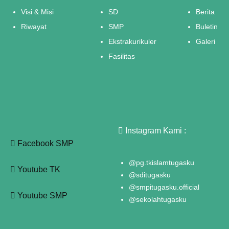
Visi & Misi
SD
Berita
Riwayat
SMP
Buletin
Ekstrakurikuler
Galeri
Fasilitas
Instagram Kami :
Facebook SMP
@pg.tkislamtugasku
Youtube TK
@sditugasku
@smpitugasku.official
Youtube SMP
@sekolahtugasku